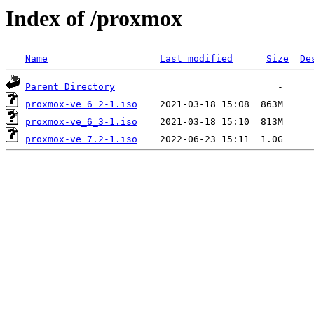
Index of /proxmox
Name
Last modified
Size
De
Parent Directory
proxmox-ve_6_2-1.iso
proxmox-ve_6_3-1.iso
proxmox-ve_7.2-1.iso