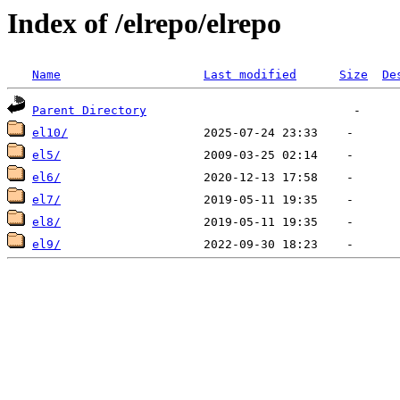
Index of /elrepo/elrepo
Name
Last modified
Size
De
Parent Directory
el10/
el5/
el6/
el7/
el8/
el9/