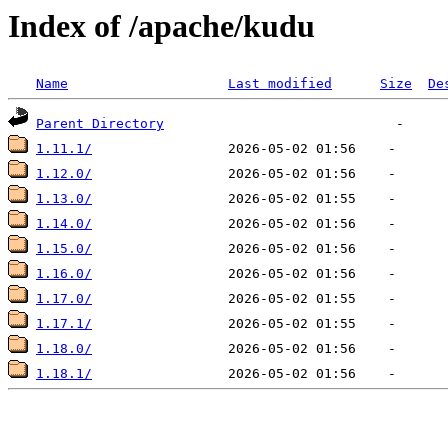
Index of /apache/kudu
Name
Last modified
Size
De
Parent Directory
1.11.1/
1.12.0/
1.13.0/
1.14.0/
1.15.0/
1.16.0/
1.17.0/
1.17.1/
1.18.0/
1.18.1/