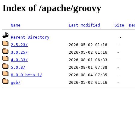
Index of /apache/groovy
Name
Last modified
Size
De
Parent Directory
2.5.23/
3.0.25/
4.0.33/
5.0.8/
6.0.0-beta-1/
geb/