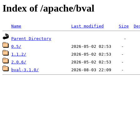
Index of /apache/bval
Name
Last modified
Size
De
Parent Directory
0.5/
1.1.2/
2.0.6/
bval-3.1.0/